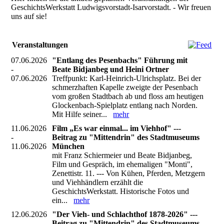
GeschichtsWerkstatt Ludwigsvorstadt-Isarvorstadt. - Wir freuen
uns auf sie!
Veranstaltungen
07.06.2026
"Entlang des Pesenbachs" Führung mit
-
Beate Bidjanbeg und Heini Ortner
07.06.2026
Treffpunkt: Karl-Heinrich-Ulrichsplatz. Bei der
schmerzhaften Kapelle zweigte der Pesenbach
vom großen Stadtbach ab und floss am heutigen
Glockenbach-Spielplatz entlang nach Norden.
Mit Hilfe seiner...
mehr
11.06.2026
Film „Es war einmal... im Viehhof" ---
-
Beitrag zu "Mittendrin" des Stadtmuseums
11.06.2026
München
mit Franz Schiermeier und Beate Bidjanbeg,
Film und Gespräch, im ehemaligen "Monti",
Zenettistr. 11. --- Von Kühen, Pferden, Metzgern
und Viehhändlern erzählt die
GeschichtsWerkstatt. Historische Fotos und
ein...
mehr
12.06.2026
"Der Vieh- und Schlachthof 1878-2026" ---
-
Beitrag zu "Mittendrin" des Stadtmuseums