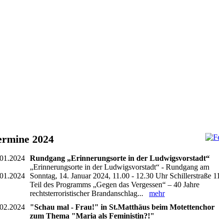
G_8454
G_8491
G_8494
JB3844
PH3635
OG5278
ermine 2024
.01.2024
Rundgang „Erinnerungsorte in der Ludwigsvorstadt“
„Erinnerungsorte in der Ludwigsvorstadt“ - Rundgang am
.01.2024
Sonntag, 14. Januar 2024, 11.00 - 12.30 Uhr Schillerstraße 1
Teil des Programms „Gegen das Vergessen“ – 40 Jahre
rechtsterroristischer Brandanschlag...
mehr
.02.2024
"Schau mal - Frau!" in St.Matthäus beim Motettenchor
zum Thema "Maria als Feministin?!"