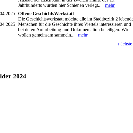
Jahrhunderts wurden hier Schienen verlegt...
mehr
.04.2025
Offene GeschichtsWerkstatt
Die Geschichtswerkstatt möchte alle im Stadtbezirk 2 lebend
.04.2025
Menschen für die Geschichte ihres Viertels interessieren und
bei deren Aufarbeitung und Dokumentation beteiligen. Wir
wollen gemeinsam sammeln...
mehr
nächste
lder 2024
G_0090
G_1126
G_6834
G_6864