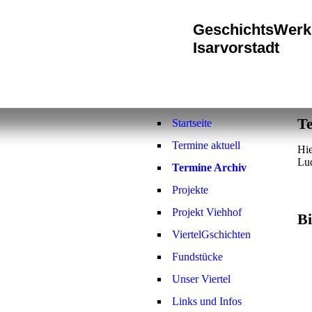
Geschichts
Werk
Isarvorstadt
T
Startseite
Termine aktuell
Hie
Lud
Termine Archiv
Projekte
Projekt Viehhof
Bi
ViertelGschichten
Fundstücke
sch
Unser Viertel
Links und Infos