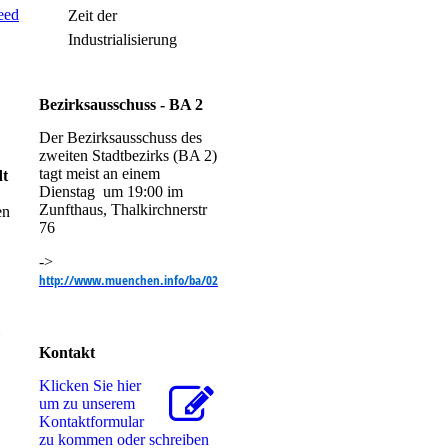
Zeit der
Industrialisierung
Bezirksausschuss - BA 2
Der Bezirksausschuss des
zweiten Stadtbezirks (BA 2)
tagt meist an einem
dt
Dienstag um 19:00 im
Zunfthaus, Thalkirchnerstr
en
76
->
http://www.muenchen.info/ba/02
Kontakt
Klicken Sie hier
um zu unserem
Kon­takt­for­mu­lar
zu kommen oder schreiben