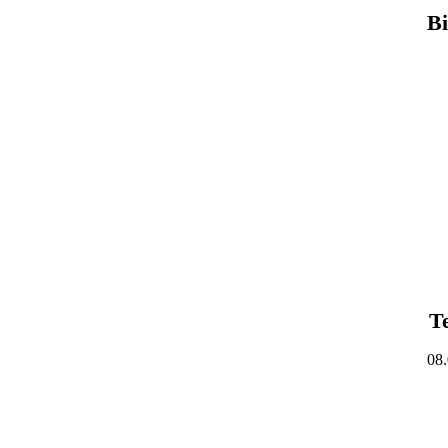
Bi
Fol
In
Fol
Fol
DE
Ins
T
08