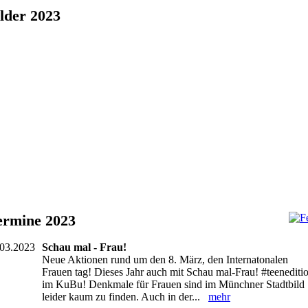
lder 2023
ie6_3
sta-ToD
ie1_3
ie1_2
-1992-FS-REV-110-cut
ta-Kliniken
ermine 2023
.03.2023
Schau mal - Frau!
Neue Aktionen rund um den 8. März, den Internatonalen
Frauen tag! Dieses Jahr auch mit Schau mal-Frau! #teenediti
im KuBu! Denkmale für Frauen sind im Münchner Stadtbild
leider kaum zu finden. Auch in der...
mehr