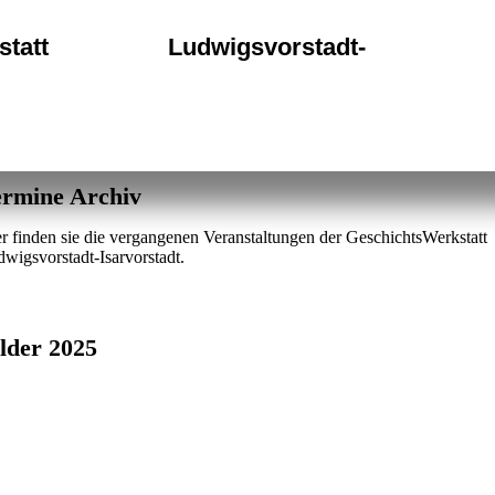
statt
Ludwigsvorstadt-
ermine Archiv
r finden sie die vergangenen Veranstaltungen der GeschichtsWerkstatt
wigsvorstadt-Isarvorstadt.
lder 2025
au-mal-Frau-Pasing-2025-10-06-11-16