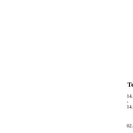
IM
IM
IM
JT
QD
UF
T
14
-
14
02