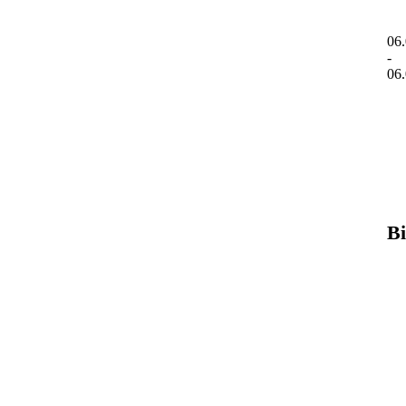
06
-
06
Bi
IM
IM
IM
IM