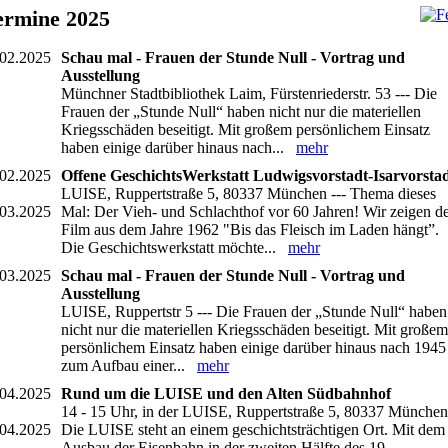
ermine 2025
.02.2025
Schau mal - Frauen der Stunde Null - Vortrag und
Ausstellung
Münchner Stadtbibliothek Laim, Fürstenriederstr. 53 --- Die
Frauen der „Stunde Null“ haben nicht nur die materiellen
Kriegsschäden beseitigt. Mit großem persönlichem Einsatz
haben einige darüber hinaus nach...
mehr
.02.2025
Offene GeschichtsWerkstatt Ludwigsvorstadt-Isarvorsta
LUISE, Ruppertstraße 5, 80337 München --- Thema dieses
.03.2025
Mal: Der Vieh- und Schlachthof vor 60 Jahren! Wir zeigen d
Film aus dem Jahre 1962 "Bis das Fleisch im Laden hängt”.
Die Geschichtswerkstatt möchte...
mehr
.03.2025
Schau mal - Frauen der Stunde Null - Vortrag und
Ausstellung
LUISE, Ruppertstr 5 --- Die Frauen der „Stunde Null“ haben
nicht nur die materiellen Kriegsschäden beseitigt. Mit großem
persönlichem Einsatz haben einige darüber hinaus nach 1945
zum Aufbau einer...
mehr
.04.2025
Rund um die LUISE und den Alten Südbahnhof
14 - 15 Uhr, in der LUISE, Ruppertstraße 5, 80337 München
.04.2025
Die LUISE steht an einem geschichtsträchtigen Ort. Mit dem
Ausbau der Eisenbahn in der zweiten Hälfte des 19.