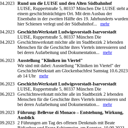
.04.2023
Rund um die LUISE und den Alten Südbahnhof
LUISE, Ruppertstraße 5, 80337 München Die LUISE steht 
einem geschichtsträchtigen Ort. Mit dem Ausbau der
Eisenbahn in der zweiten Hälfte des 19. Jahrhunderts wurden
hier Schienen verlegt und der Südbahnhof...
mehr
.04.2023
GeschichtsWerkstatt Ludwigsvorstadt-Isarvorstadt
LUISE, Ruppertstraße 5, 80337 München Die
.04.2023
Geschichtswerkstatt möchte alle im Stadtbezirk 2 lebenden
Menschen für die Geschichte ihres Viertels interessieren und
bei deren Aufarbeitung und Dokumentation...
mehr
.06.2023
Ausstellung "Kliniken im Viertel"
Wir sind mit dabei: Ausstellung "Kliniken im Viertel" der
GeschichtsWerkstatt am Glockenbachfest Samstag 10.6.2023
ab 14 Uhr
mehr
.06.2023
GeschichtsWerkstatt Ludwigsvorstadt-Isarvorstadt
LUISE, Ruppertstraße 5, 80337 München Die
.06.2023
Geschichtswerkstatt möchte alle im Stadtbezirk 2 lebenden
Menschen für die Geschichte ihres Viertels interessieren und
bei deren Aufarbeitung und Dokumentation...
mehr
.09.2023
Führung: Bellevue di Monaco – Entstehung, Wirkung,
Ausblick
.09.2023
2 Führungen am Tag des offenen Denkmals mit Beate
Bidjanbeg und Franz Schiermeier, am Sonntag, 10.09.2023