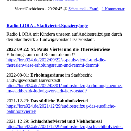
ViertelGschichten - 20:26:45 @
Schau mal - Frau!
|
1 Kommentar
Radio LORA - Stadtviertel-Spaziergänge
Radio LORA mit Kindern unseren auf Audiostreifzügen durch
den Stadtbezirk 2 Ludwigsvorstadt-Isarvorstadt.
2022-09-22: St. Pauls-Viertel und die Theresienwiese
–
Erholungsraum und Remmi-demmi!?
https://lora924.de/2022/09/22/st-pauls-viertel-und-die-
theresienwiese-erholungsraum-und-remmi-demmi/
2022-08-01:
Erholungsräume
im Stadtbezirk
Ludwigsvorstadt-Isarvorstadt
https://lora924.de/2022/08/01/audiostreifzug-erholungsraeume-
im-stadtbezirk-ludwigsvorstadt-isarvorstadt/
2021-12-29:
Das südliche Bahnhofsviertel
https://lora924.de/2021/12/29/audiostreifzug-das-suedliche-
bahnhofsviertel/
2021-12-29:
Schlachthofviertel und Viehhofareal
https://lora924.de/2021/12/29/audiostreifzug-schlachthofviertel-