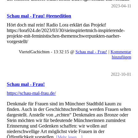
2023-04-11
Schau mal - Frau! #teenedition
Hört doch mal rein! Radio Lora erklärt das Projekt!
https://lora924.de/2023/03/30/sieinspiriertmich-inspirierende-
projekte-mit-feministischen-themenschwerpunkten-naeher-
vorgestellt/
ViertelGschichten - 13:32:15 @
Schau mal - Frau!
|
Kommentar
hinzufügen
2022-10-01
Schau mal - Frau!
https://schau-mal-frau.de/
Denkmale für Frauen sind im Münchner Stadtbild kaum zu
finden. Auch in der Geschichtsschreibung werden Frauen selten
dargestellt. Anstelle von „echten“ Denkmalen aus Bronze oder
Stein möchten wir für bedeutende Münchnerinnen zumindest
Erinnerung und Gedenken schaffen: wir wollen auf
niederschwellige Art möglichst viele Frauen in der
Öffentlichkeit vorstellen.
[Mehr lesen…]