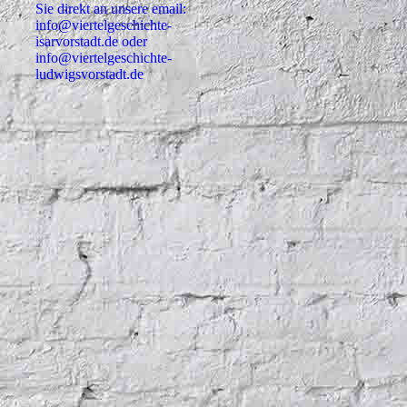
Sie direkt an unsere email:
info@viertelgeschichte-
isarvorstadt.de oder
info@viertelgeschichte-
ludwigsvorstadt.de