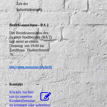
Zeit der
Industrialisierung
Bezirksausschuss - BA 2
Der Bezirksausschuss des
zweiten Stadtbezirks (BA 2)
tagt meist an einem
Dienstag um 19:00 im
Zunfthaus, Thalkirchnerstr
76
->
http://www.muenchen.info/ba/02
Kontakt
Klicken Sie hier
um zu unserem
Kon­takt­for­mu­lar
zu kommen oder schreiben