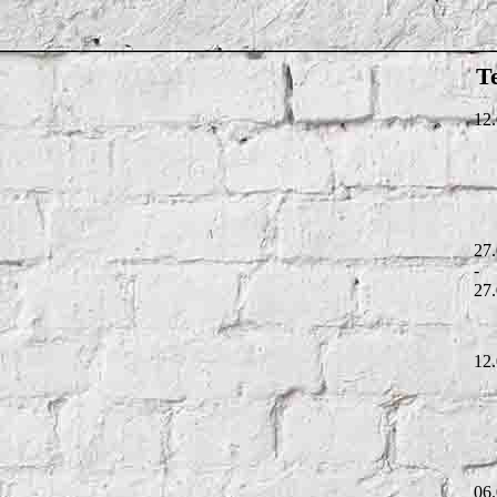
T
12
27
-
27
12
06