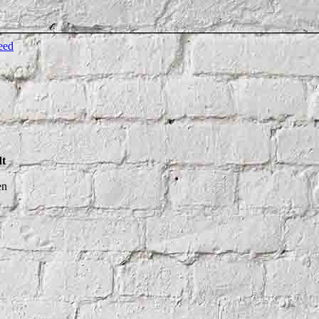
dt
en