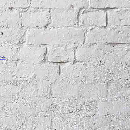
en
 >>