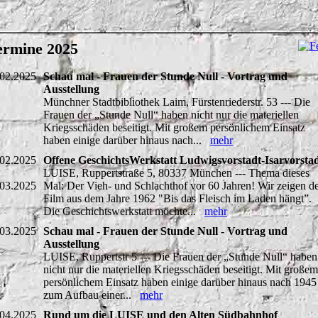
ermine 2025
.02.2025
Schau mal - Frauen der Stunde Null - Vortrag und
Ausstellung
Münchner Stadtbibliothek Laim, Fürstenriederstr. 53 --- Die
Frauen der „Stunde Null“ haben nicht nur die materiellen
Kriegsschäden beseitigt. Mit großem persönlichem Einsatz
haben einige darüber hinaus nach...
mehr
.02.2025
Offene GeschichtsWerkstatt Ludwigsvorstadt-Isarvorsta
LUISE, Ruppertstraße 5, 80337 München --- Thema dieses
.03.2025
Mal: Der Vieh- und Schlachthof vor 60 Jahren! Wir zeigen d
Film aus dem Jahre 1962 "Bis das Fleisch im Laden hängt”.
Die Geschichtswerkstatt möchte...
mehr
.03.2025
Schau mal - Frauen der Stunde Null - Vortrag und
Ausstellung
LUISE, Ruppertstr 5 --- Die Frauen der „Stunde Null“ haben
nicht nur die materiellen Kriegsschäden beseitigt. Mit großem
persönlichem Einsatz haben einige darüber hinaus nach 1945
zum Aufbau einer...
mehr
.04.2025
Rund um die LUISE und den Alten Südbahnhof