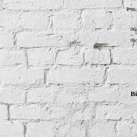
-
06
06
-
06
Bi