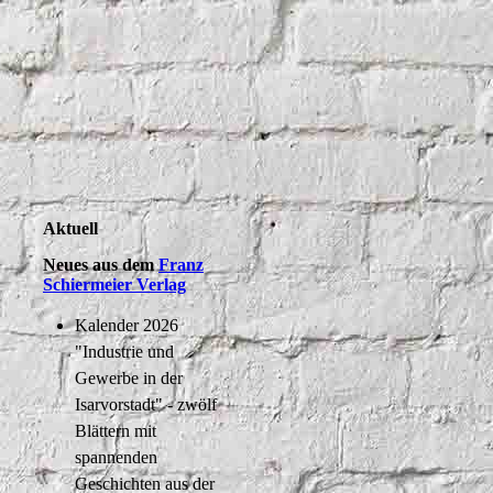
Aktuell
Neues aus dem
Franz
Schiermeier Verlag
Kalender 2026
"Industrie und
Gewerbe in der
Isarvorstadt" - zwölf
Blättern mit
spannenden
Geschichten aus der