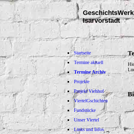
Geschichts
Werk
Isarvorstadt
T
Startseite
Termine aktuell
Hie
Lud
Termine Archiv
Projekte
Projekt Viehhof
Bi
ViertelGschichten
Fundstücke
Unser Viertel
Links und Infos